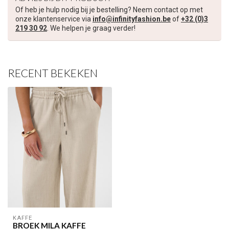
Of heb je hulp nodig bij je bestelling? Neem contact op met
Schrijf je in voor onze nieuwsbrief om op de hoogte te blijven
onze klantenservice via
info@infinityfashion.be
of
+32 (0)3
over onze nieuwe collectie, en ontvang
5 euro korting
op je
219 30 92
. We helpen je graag verder!
volgende aankoop! 😀
RECENT BEKEKEN
Inschrijven
Je korting is geldig bij een minimale bestelwaarde van €45,00
KAFFE
BROEK MILA KAFFE