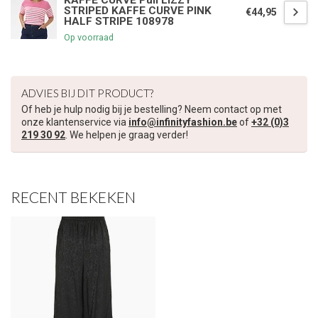
KAFFE CURVE Pull LIZZY
STRIPED KAFFE CURVE PINK
€44,95
HALF STRIPE 108978
€5,00 korting op je volgende bestelling
Op voorraad
Schrijf je in voor onze nieuwsbrief om op de hoogte te blijven
over onze nieuwe collectie, en ontvang
5 euro korting
op je
ADVIES BIJ DIT PRODUCT?
volgende aankoop! 😀
Of heb je hulp nodig bij je bestelling? Neem contact op met
onze klantenservice via
info@infinityfashion.be
of
+32 (0)3
219 30 92
. We helpen je graag verder!
Inschrijven
RECENT BEKEKEN
Je korting is geldig bij een minimale bestelwaarde van €45,00