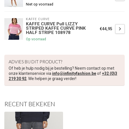
Niet op voorraad
KAFFE CURVE
KAFFE CURVE Pull LIZZY
€5,00 korting op je volgende bestelling
STRIPED KAFFE CURVE PINK
€44,95
HALF STRIPE 108978
Op voorraad
Schrijf je in voor onze nieuwsbrief om op de hoogte te blijven
over onze nieuwe collectie, en ontvang
5 euro korting
op je
volgende aankoop! 😀
ADVIES BIJ DIT PRODUCT?
Of heb je hulp nodig bij je bestelling? Neem contact op met
onze klantenservice via
info@infinityfashion.be
of
+32 (0)3
219 30 92
. We helpen je graag verder!
Inschrijven
RECENT BEKEKEN
Je korting is geldig bij een minimale bestelwaarde van €45,00