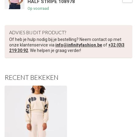
HALF STRIPE 108978
€5,00 korting op je volgende bestelling
Op voorraad
Schrijf je in voor onze nieuwsbrief om op de hoogte te blijven
over onze nieuwe collectie, en ontvang
5 euro korting
op je
ADVIES BIJ DIT PRODUCT?
volgende aankoop! 😀
Of heb je hulp nodig bij je bestelling? Neem contact op met
onze klantenservice via
info@infinityfashion.be
of
+32 (0)3
219 30 92
. We helpen je graag verder!
Inschrijven
RECENT BEKEKEN
Je korting is geldig bij een minimale bestelwaarde van €45,00