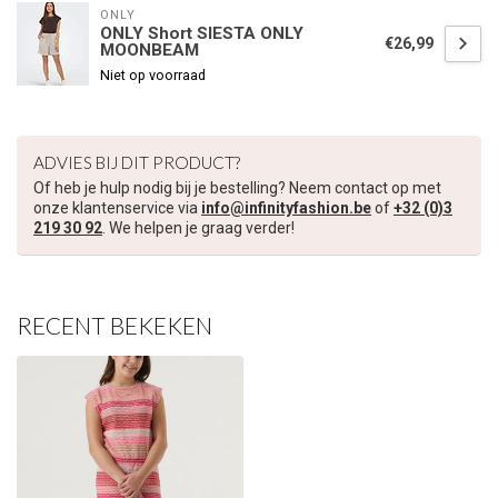
ONLY
ONLY Short SIESTA ONLY
€26,99
MOONBEAM
€5,00 korting op je volgende bestelling
Niet op voorraad
Schrijf je in voor onze nieuwsbrief om op de hoogte te blijven
over onze nieuwe collectie, en ontvang
5 euro korting
op je
ADVIES BIJ DIT PRODUCT?
volgende aankoop! 😀
Of heb je hulp nodig bij je bestelling? Neem contact op met
onze klantenservice via
info@infinityfashion.be
of
+32 (0)3
219 30 92
. We helpen je graag verder!
Inschrijven
RECENT BEKEKEN
Je korting is geldig bij een minimale bestelwaarde van €45,00