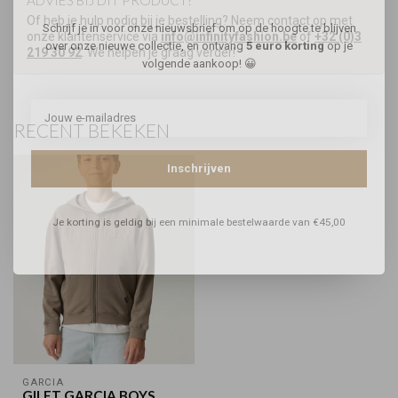
ADVIES BIJ DIT PRODUCT?
Of heb je hulp nodig bij je bestelling? Neem contact op met
Schrijf je in voor onze nieuwsbrief om op de hoogte te blijven
onze klantenservice via
info@infinityfashion.be
of
+32 (0)3
over onze nieuwe collectie, en ontvang
5 euro korting
op je
219 30 92
. We helpen je graag verder!
volgende aankoop! 😀
RECENT BEKEKEN
Inschrijven
Je korting is geldig bij een minimale bestelwaarde van €45,00
GARCIA
GILET GARCIA BOYS