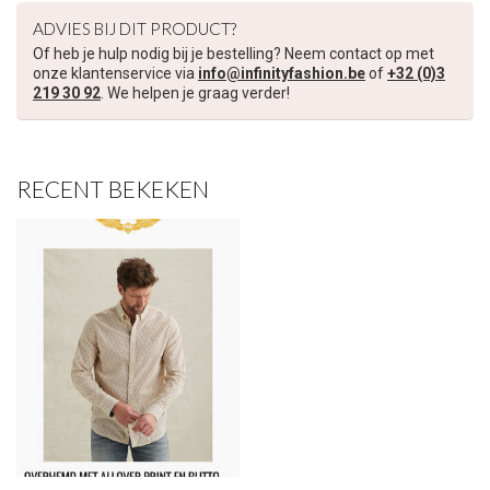
ADVIES BIJ DIT PRODUCT?
Schrijf je in voor onze nieuwsbrief om op de hoogte te blijven
Of heb je hulp nodig bij je bestelling? Neem contact op met
over onze nieuwe collectie, en ontvang
5 euro korting
op je
onze klantenservice via
info@infinityfashion.be
of
+32 (0)3
volgende aankoop! 😀
219 30 92
. We helpen je graag verder!
RECENT BEKEKEN
Inschrijven
Je korting is geldig bij een minimale bestelwaarde van €45,00