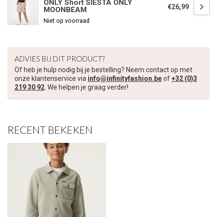
ONLY Short SIESTA ONLY
€26,99
MOONBEAM
€5,00 korting op je volgende bestelling
Niet op voorraad
Schrijf je in voor onze nieuwsbrief om op de hoogte te blijven
over onze nieuwe collectie, en ontvang
5 euro korting
op je
ADVIES BIJ DIT PRODUCT?
volgende aankoop! 😀
Of heb je hulp nodig bij je bestelling? Neem contact op met
onze klantenservice via
info@infinityfashion.be
of
+32 (0)3
219 30 92
. We helpen je graag verder!
Inschrijven
RECENT BEKEKEN
Je korting is geldig bij een minimale bestelwaarde van €45,00