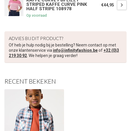
KAFFE CURVE Pull LIZZY
STRIPED KAFFE CURVE PINK
€44,95
HALF STRIPE 108978
€5,00 korting op je volgende bestelling
Op voorraad
Schrijf je in voor onze nieuwsbrief om op de hoogte te blijven
over onze nieuwe collectie, en ontvang
5 euro korting
op je
ADVIES BIJ DIT PRODUCT?
volgende aankoop! 😀
Of heb je hulp nodig bij je bestelling? Neem contact op met
onze klantenservice via
info@infinityfashion.be
of
+32 (0)3
219 30 92
. We helpen je graag verder!
Inschrijven
RECENT BEKEKEN
Je korting is geldig bij een minimale bestelwaarde van €45,00