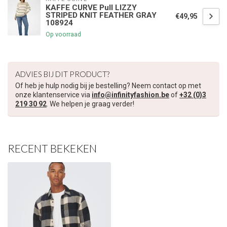
KAFFE CURVE Pull LIZZY
Inschrijven
STRIPED KNIT FEATHER GRAY
€49,95
108924
Op voorraad
Je korting is geldig bij een minimale bestelwaarde van €45,00
ADVIES BIJ DIT PRODUCT?
Of heb je hulp nodig bij je bestelling? Neem contact op met
onze klantenservice via
info@infinityfashion.be
of
+32 (0)3
219 30 92
. We helpen je graag verder!
RECENT BEKEKEN