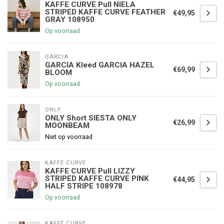
KAFFE CURVE Pull NIELA
STRIPED KAFFE CURVE FEATHER
€49,95
GRAY 108950
Op voorraad
GARCIA
GARCIA Kleed GARCIA HAZEL
€69,99
BLOOM
Op voorraad
ONLY
ONLY Short SIESTA ONLY
€26,99
MOONBEAM
€5,00 korting op je volgende bestelling
Niet op voorraad
Schrijf je in voor onze nieuwsbrief om op de hoogte te blijven
KAFFE CURVE
over onze nieuwe collectie, en ontvang
5 euro korting
op je
KAFFE CURVE Pull LIZZY
volgende aankoop! 😀
STRIPED KAFFE CURVE PINK
€44,95
HALF STRIPE 108978
Op voorraad
KAFFE CURVE