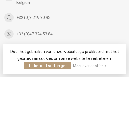
Belgium
+32 (0)3 219 30 92
+32 (0)47 324 53 84
info@infinityfashion.be
Door het gebruiken van onze website, ga je akkoord met het
gebruik van cookies om onze website te verbeteren.
Dit bericht verbergen
Meer over cookies »
CATEGORIEËN
INFORMATIE
MIJN ACCOUNT