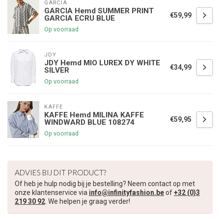
GARCIA
GARCIA Hemd SUMMER PRINT
€59,99
GARCIA ECRU BLUE
Op voorraad
JDY
JDY Hemd MIO LUREX DY WHITE
€34,99
SILVER
Op voorraad
KAFFE
KAFFE Hemd MILINA KAFFE
€59,95
WINDWARD BLUE 108274
Op voorraad
ADVIES BIJ DIT PRODUCT?
Of heb je hulp nodig bij je bestelling? Neem contact op met
onze klantenservice via
info@infinityfashion.be
of
+32 (0)3
219 30 92
. We helpen je graag verder!