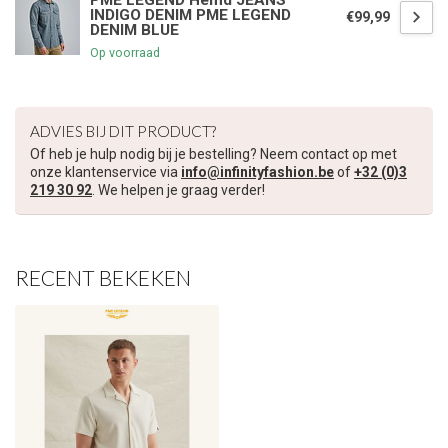
PME LEGEND Hemd JEANS
INDIGO DENIM PME LEGEND
€99,99
DENIM BLUE
€5,00 korting op je volgende bestelling
Op voorraad
Schrijf je in voor onze nieuwsbrief om op de hoogte te blijven
over onze nieuwe collectie, en ontvang
5 euro korting
op je
ADVIES BIJ DIT PRODUCT?
volgende aankoop! 😀
Of heb je hulp nodig bij je bestelling? Neem contact op met
onze klantenservice via
info@infinityfashion.be
of
+32 (0)3
219 30 92
. We helpen je graag verder!
Inschrijven
RECENT BEKEKEN
Je korting is geldig bij een minimale bestelwaarde van €45,00