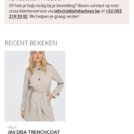
Of heb je hulp nodig bij je bestelling? Neem contact op met
Schrijf je in voor onze nieuwsbrief om op de hoogte te blijven
onze klantenservice via
info@infinityfashion.be
of
+32 (0)3
over onze nieuwe collectie, en ontvang
5 euro korting
op je
219 30 92
. We helpen je graag verder!
volgende aankoop! 😀
RECENT BEKEKEN
Inschrijven
Je korting is geldig bij een minimale bestelwaarde van €45,00
ONLY
JAS DISA TRENCHCOAT