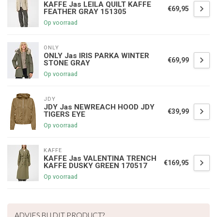
KAFFE Jas LEILA QUILT KAFFE
€69,95
FEATHER GRAY 151305
Op voorraad
ONLY
ONLY Jas IRIS PARKA WINTER
€69,99
STONE GRAY
Op voorraad
JDY
JDY Jas NEWREACH HOOD JDY
€39,99
TIGERS EYE
Op voorraad
KAFFE
KAFFE Jas VALENTINA TRENCH
€169,95
KAFFE DUSKY GREEN 170517
Op voorraad
€5,00 korting op je volgende bestelling
ADVIES BIJ DIT PRODUCT?