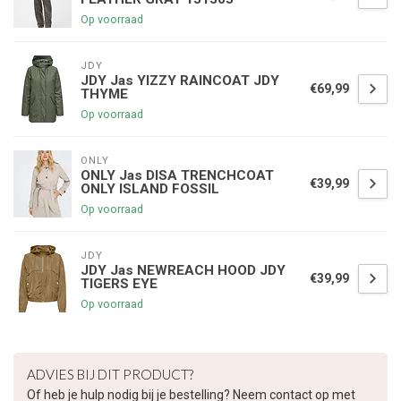
Op voorraad
JDY
JDY Jas YIZZY RAINCOAT JDY
€69,99
THYME
Op voorraad
ONLY
ONLY Jas DISA TRENCHCOAT
€39,99
ONLY ISLAND FOSSIL
Op voorraad
JDY
JDY Jas NEWREACH HOOD JDY
€39,99
TIGERS EYE
Op voorraad
€5,00 korting op je volgende bestelling
ADVIES BIJ DIT PRODUCT?
Of heb je hulp nodig bij je bestelling? Neem contact op met