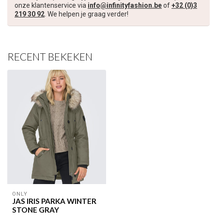
onze klantenservice via
info@infinityfashion.be
of
+32 (0)3
Schrijf je in voor onze nieuwsbrief om op de hoogte te blijven
219 30 92
. We helpen je graag verder!
over onze nieuwe collectie, en ontvang
5 euro korting
op je
volgende aankoop! 😀
RECENT BEKEKEN
Inschrijven
Je korting is geldig bij een minimale bestelwaarde van €45,00
ONLY
JAS IRIS PARKA WINTER
STONE GRAY