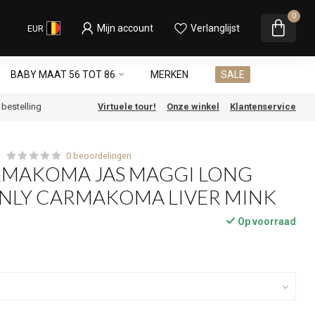
0
Mijn account
Verlanglijst
EUR
BABY MAAT 56 TOT 86
MERKEN
SALE
e bestelling
Virtuele tour!
Onze winkel
Klantenservice
0 beoordelingen
RMAKOMA JAS MAGGI LONG
ONLY CARMAKOMA LIVER MINK
Op voorraad