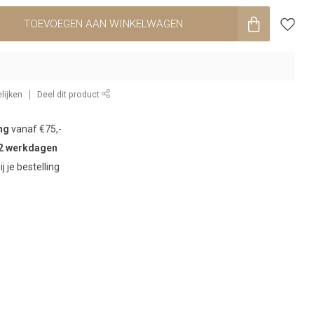
TOEVOEGEN AAN WINKELWAGEN
lijken
Deel dit product
ng
vanaf €75,-
2 werkdagen
ij je bestelling