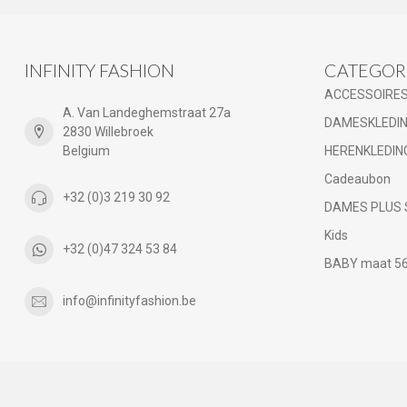
INFINITY FASHION
CATEGOR
ACCESSOIRE
A. Van Landeghemstraat 27a
DAMESKLEDI
2830 Willebroek
Belgium
HERENKLEDIN
Cadeaubon
+32 (0)3 219 30 92
DAMES PLUS 
Kids
+32 (0)47 324 53 84
BABY maat 56 
info@infinityfashion.be