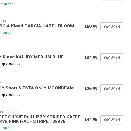
voorraad
CIA
RCIA Kleed GARCIA HAZEL BLOOM
€69,99
BEKIJKEN
voorraad
Y
nde bestelling
Y Kleed KAI JDY MEDIUM BLUE
€34,99
BEKIJKEN
 op voorraad
hoogte te blijven over onze
g
op je volgende aankoop!
Y
LY Short SIESTA ONLY MOONBEAM
€26,99
BEKIJKEN
 op voorraad
Inschrijven
FE CURVE
FFE CURVE Pull LIZZY STRIPED KAFFE
stelwaarde van €45,00
€44,95
BEKIJKEN
RVE PINK HALF STRIPE 108978
voorraad