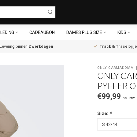
LEDING
CADEAUBON
DAMES PLUS SIZE
KIDS
Levering binnen
2 werkdagen
Track & Trace
bij j
ONLY CARMAKOMA
ONLY CA
PYFFER 
€99,99
Incl. btw
Size:
*