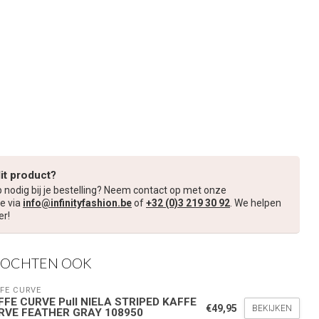
dit product?
p nodig bij je bestelling? Neem contact op met onze
e via
info@infinityfashion.be
of
+32 (0)3 219 30 92
. We helpen
er!
KOCHTEN OOK
FE CURVE
FFE CURVE Pull NIELA STRIPED KAFFE
€49,95
BEKIJKEN
RVE FEATHER GRAY 108950