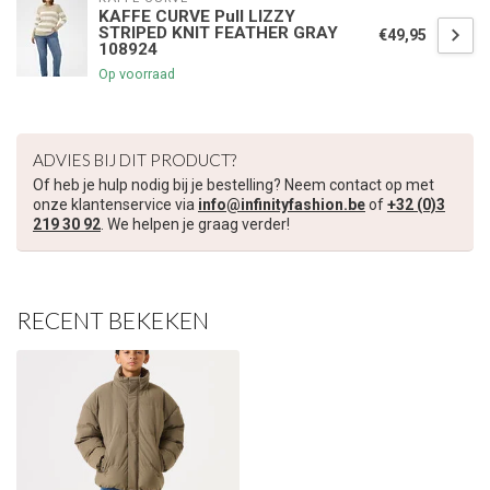
KAFFE CURVE Pull LIZZY
STRIPED KNIT FEATHER GRAY
€49,95
108924
€5,00 korting op je volgende bestelling
Op voorraad
Schrijf je in voor onze nieuwsbrief om op de hoogte te blijven
over onze nieuwe collectie, en ontvang
5 euro korting
op je
ADVIES BIJ DIT PRODUCT?
volgende aankoop! 😀
Of heb je hulp nodig bij je bestelling? Neem contact op met
onze klantenservice via
info@infinityfashion.be
of
+32 (0)3
219 30 92
. We helpen je graag verder!
Inschrijven
RECENT BEKEKEN
Je korting is geldig bij een minimale bestelwaarde van €45,00