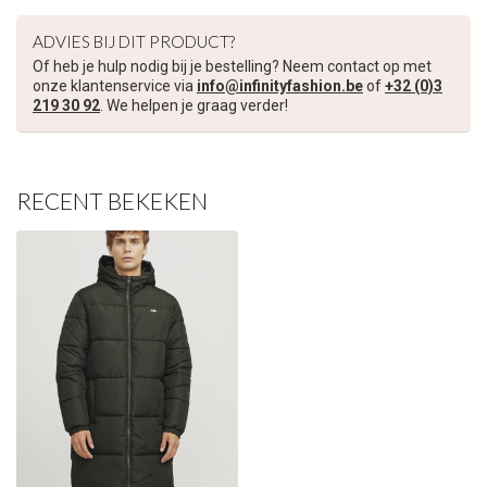
ADVIES BIJ DIT PRODUCT?
Schrijf je in voor onze nieuwsbrief om op de hoogte te blijven
Of heb je hulp nodig bij je bestelling? Neem contact op met
over onze nieuwe collectie, en ontvang
5 euro korting
op je
onze klantenservice via
info@infinityfashion.be
of
+32 (0)3
volgende aankoop! 😀
219 30 92
. We helpen je graag verder!
RECENT BEKEKEN
Inschrijven
Je korting is geldig bij een minimale bestelwaarde van €45,00