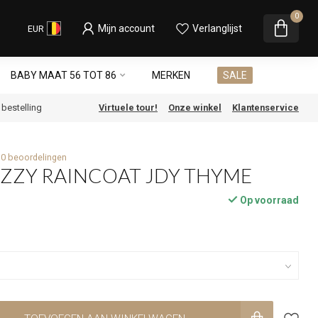
0
Mijn account
Verlanglijst
EUR
BABY MAAT 56 TOT 86
MERKEN
SALE
e bestelling
Virtuele tour!
Onze winkel
Klantenservice
0 beoordelingen
YIZZY RAINCOAT JDY THYME
Op voorraad