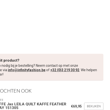
dit product?
p nodig bij je bestelling? Neem contact op met onze
e via
info@infinityfashion.be
of
+32 (0)3 219 30 92
. We helpen
er!
KOCHTEN OOK
FE
FFE Jas LEILA QUILT KAFFE FEATHER
€69,95
BEKIJKEN
AY 151305