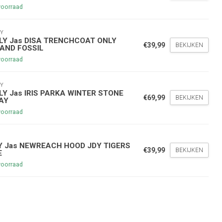
voorraad
Y
LY Jas DISA TRENCHCOAT ONLY
€39,99
BEKIJKEN
LAND FOSSIL
voorraad
nde bestelling
Y
hoogte te blijven over onze
LY Jas IRIS PARKA WINTER STONE
€69,99
BEKIJKEN
g
op je volgende aankoop!
AY
voorraad
Y
Inschrijven
Y Jas NEWREACH HOOD JDY TIGERS
€39,99
BEKIJKEN
E
voorraad
stelwaarde van €45,00