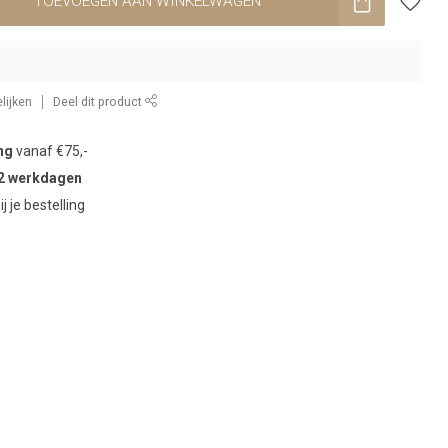
TOEVOEGEN AAN WINKELWAGEN
lijken
Deel dit product
ng
vanaf €75,-
2 werkdagen
ij je bestelling