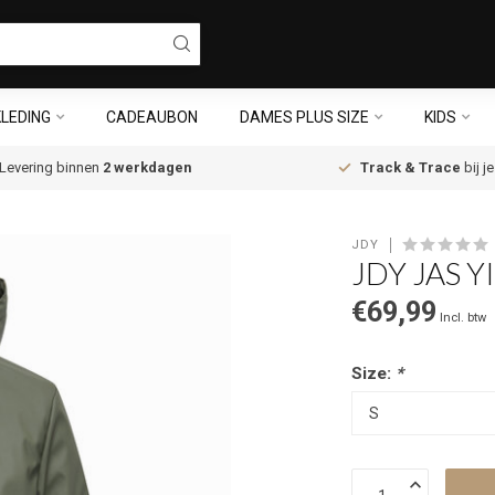
LEDING
CADEAUBON
DAMES PLUS SIZE
KIDS
Levering binnen
2 werkdagen
Track & Trace
bij j
JDY
JDY JAS 
€69,99
Incl. btw
Size:
*