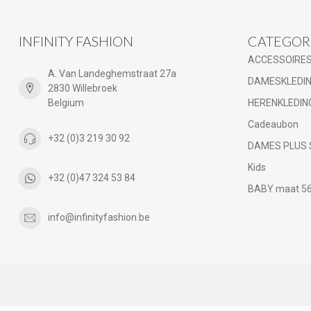
INFINITY FASHION
CATEGOR
ACCESSOIRE
A. Van Landeghemstraat 27a
DAMESKLEDI
2830 Willebroek
Belgium
HERENKLEDIN
Cadeaubon
+32 (0)3 219 30 92
DAMES PLUS 
Kids
+32 (0)47 324 53 84
BABY maat 56 
info@infinityfashion.be