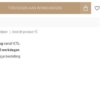
TOEVOEGEN AAN WINKELWAGEN
lijken
Deel dit product
ng
vanaf €75,-
2 werkdagen
ij je bestelling