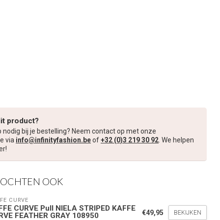
dit product?
p nodig bij je bestelling? Neem contact op met onze
e via
info@infinityfashion.be
of
+32 (0)3 219 30 92
. We helpen
er!
KOCHTEN OOK
FE CURVE
FFE CURVE Pull NIELA STRIPED KAFFE
€49,95
BEKIJKEN
RVE FEATHER GRAY 108950