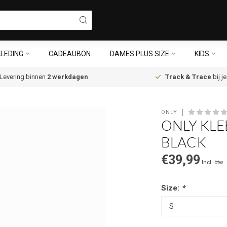
LEDING
CADEAUBON
DAMES PLUS SIZE
KIDS
Levering binnen
2 werkdagen
Track & Trace
bij j
ONLY
ONLY KLE
BLACK
€39,99
Incl. btw
Size:
*