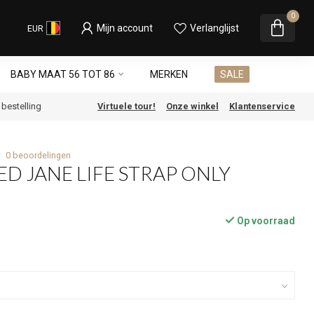
0
Mijn account
Verlanglijst
EUR
BABY MAAT 56 TOT 86
MERKEN
SALE
e bestelling
Virtuele tour!
Onze winkel
Klantenservice
0 beoordelingen
ED JANE LIFE STRAP ONLY
Op voorraad