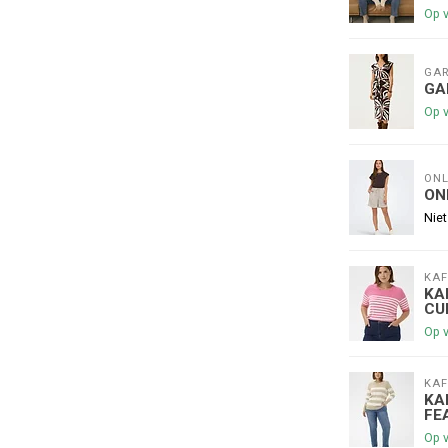
Op 
GAR
GA
Op 
ONL
ON
Niet
KAF
KA
CU
Op 
KAF
KA
FE
Op 