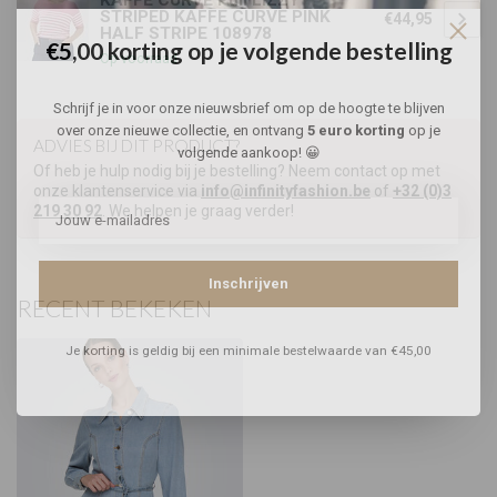
KAFFE CURVE Pull LIZZY
STRIPED KAFFE CURVE PINK
€44,95
HALF STRIPE 108978
€5,00 korting op je volgende bestelling
Op voorraad
Schrijf je in voor onze nieuwsbrief om op de hoogte te blijven
over onze nieuwe collectie, en ontvang
5 euro korting
op je
ADVIES BIJ DIT PRODUCT?
volgende aankoop! 😀
Of heb je hulp nodig bij je bestelling? Neem contact op met
onze klantenservice via
info@infinityfashion.be
of
+32 (0)3
219 30 92
. We helpen je graag verder!
Inschrijven
RECENT BEKEKEN
Je korting is geldig bij een minimale bestelwaarde van €45,00