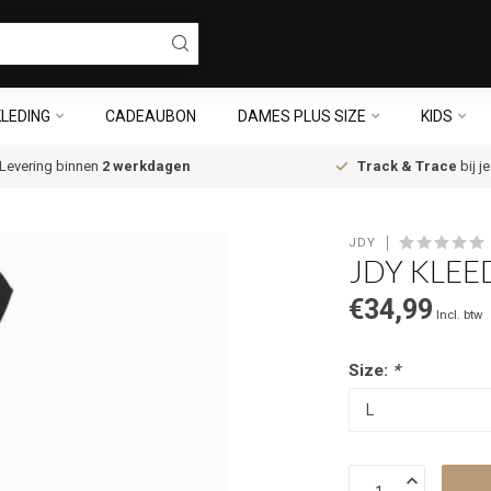
LEDING
CADEAUBON
DAMES PLUS SIZE
KIDS
Levering binnen
2 werkdagen
Track & Trace
bij j
JDY
JDY KLEE
€34,99
Incl. btw
Size:
*