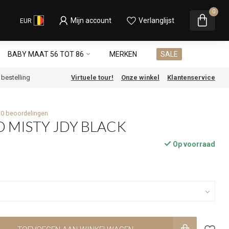
0
Mijn account
Verlanglijst
EUR
BABY MAAT 56 TOT 86
MERKEN
SALE
e bestelling
Virtuele tour!
Onze winkel
Klantenservice
0 beoordelingen
D MISTY JDY BLACK
Op voorraad