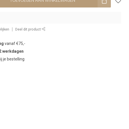
TOEVOEGEN AAN WINKELWAGEN
lijken
Deel dit product
ng
vanaf €75,-
2 werkdagen
ij je bestelling