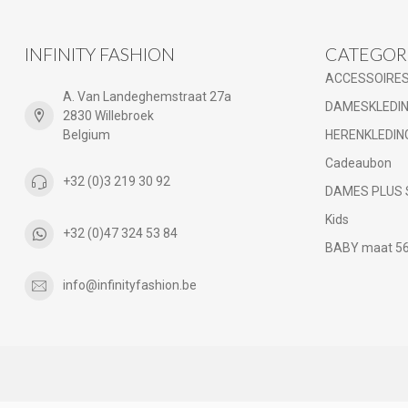
INFINITY FASHION
CATEGOR
ACCESSOIRE
A. Van Landeghemstraat 27a
DAMESKLEDI
2830 Willebroek
Belgium
HERENKLEDIN
Cadeaubon
+32 (0)3 219 30 92
DAMES PLUS 
Kids
+32 (0)47 324 53 84
BABY maat 56 
info@infinityfashion.be