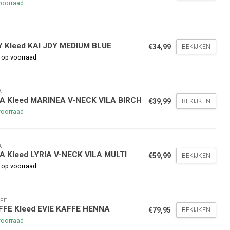
voorraad
Y
Y Kleed KAI JDY MEDIUM BLUE
€34,99
BEKIJKEN
 op voorraad
nde bestelling
A
LA Kleed MARINEA V-NECK VILA BIRCH
€39,99
BEKIJKEN
voorraad
hoogte te blijven over onze
g
op je volgende aankoop!
A
A Kleed LYRIA V-NECK VILA MULTI
€59,99
BEKIJKEN
 op voorraad
Inschrijven
FE
stelwaarde van €45,00
FFE Kleed EVIE KAFFE HENNA
€79,95
BEKIJKEN
voorraad