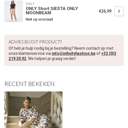
ONLY
ONLY Short SIESTA ONLY
€26,99
MOONBEAM
€5,00 korting op je volgende bestelling
Niet op voorraad
Schrijf je in voor onze nieuwsbrief om op de hoogte te blijven
over onze nieuwe collectie, en ontvang
5 euro korting
op je
volgende aankoop! 😀
ADVIES BIJ DIT PRODUCT?
Of heb je hulp nodig bij je bestelling? Neem contact op met
onze klantenservice via
info@infinityfashion.be
of
+32 (0)3
219 30 92
. We helpen je graag verder!
Inschrijven
RECENT BEKEKEN
Je korting is geldig bij een minimale bestelwaarde van €45,00