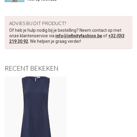
€5,00 korting op je volgende bestelling
Schrijf je in voor onze nieuwsbrief om op de hoogte te blijven
ADVIES BIJ DIT PRODUCT?
over onze nieuwe collectie, en ontvang
5 euro korting
op je
Of heb je hulp nodig bij je bestelling? Neem contact op met
volgende aankoop! 😀
onze klantenservice via
info@infinityfashion.be
of
+32 (0)3
219 30 92
. We helpen je graag verder!
RECENT BEKEKEN
Inschrijven
Je korting is geldig bij een minimale bestelwaarde van €45,00