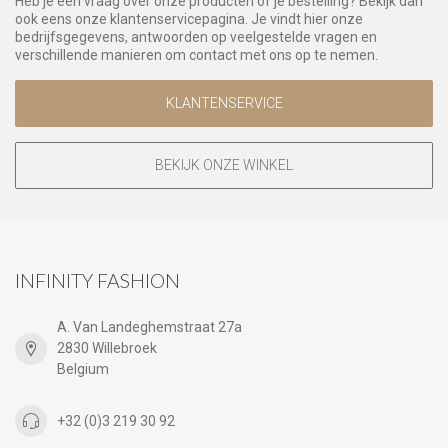
Heb je een vraag over onze producten of je bestelling? Bekijk dan
ook eens onze klantenservicepagina. Je vindt hier onze
bedrijfsgegevens, antwoorden op veelgestelde vragen en
verschillende manieren om contact met ons op te nemen.
KLANTENSERVICE
BEKIJK ONZE WINKEL
INFINITY FASHION
A. Van Landeghemstraat 27a
2830 Willebroek
Belgium
+32 (0)3 219 30 92