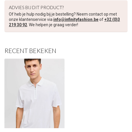
ADVIES BIJ DIT PRODUCT?
Schrijf je in voor onze nieuwsbrief om op de hoogte te blijven
Of heb je hulp nodig bij je bestelling? Neem contact op met
over onze nieuwe collectie, en ontvang
5 euro korting
op je
onze klantenservice via
info@infinityfashion.be
of
+32 (0)3
219 30 92
. We helpen je graag verder!
volgende aankoop! 😀
RECENT BEKEKEN
Inschrijven
Je korting is geldig bij een minimale bestelwaarde van €45,00