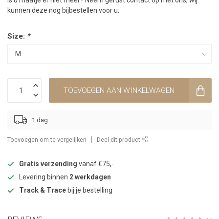
Is u maatje er niet meer? Neem gerust contact op met ons, wij
kunnen deze nog bijbestellen voor u.
Size:
*
TOEVOEGEN AAN WINKELWAGEN
1 dag
Toevoegen om te vergelijken
Deel dit product
Gratis verzending
vanaf €75,-
Levering binnen
2 werkdagen
Track & Trace
bij je bestelling