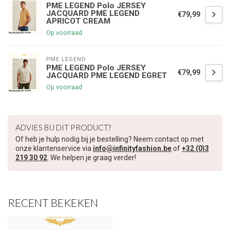
PME LEGEND Polo JERSEY
JACQUARD PME LEGEND
€79,99
APRICOT CREAM
Op voorraad
€5,00 korting op je volgende bestelling
PME LEGEND
PME LEGEND Polo JERSEY
€79,99
JACQUARD PME LEGEND EGRET
Schrijf je in voor onze nieuwsbrief om op de hoogte te blijven
Op voorraad
over onze nieuwe collectie, en ontvang
5 euro korting
op je
volgende aankoop! 😀
ADVIES BIJ DIT PRODUCT?
Of heb je hulp nodig bij je bestelling? Neem contact op met
onze klantenservice via
info@infinityfashion.be
of
+32 (0)3
219 30 92
. We helpen je graag verder!
Inschrijven
Je korting is geldig bij een minimale bestelwaarde van €45,00
RECENT BEKEKEN