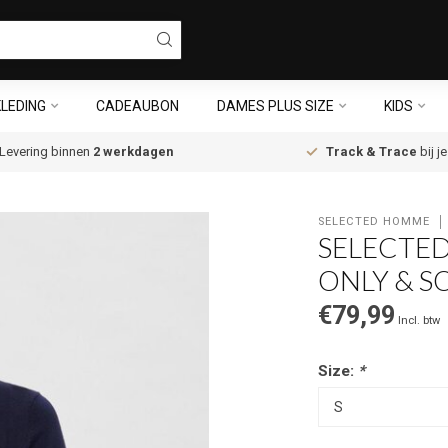
LEDING
CADEAUBON
DAMES PLUS SIZE
KIDS
Levering binnen
2 werkdagen
Track & Trace
bij j
SELECTED HOMME
SELECTE
ONLY & S
€79,99
Incl. btw
Size:
*