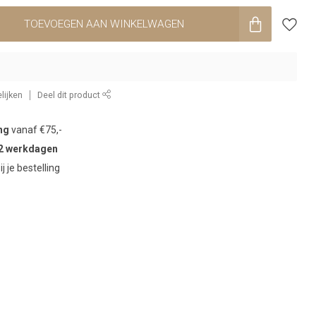
TOEVOEGEN AAN WINKELWAGEN
lijken
Deel dit product
ng
vanaf €75,-
2 werkdagen
ij je bestelling