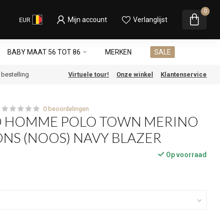
0
Mijn account
Verlanglijst
EUR
BABY MAAT 56 TOT 86
MERKEN
SALE
e bestelling
Virtuele tour!
Onze winkel
Klantenservice
0 beoordelingen
D HOMME POLO TOWN MERINO
ONS (NOOS) NAVY BLAZER
Op voorraad