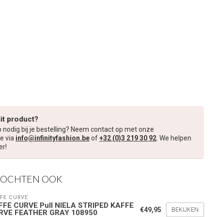
dit product?
p nodig bij je bestelling? Neem contact op met onze
e via
info@infinityfashion.be
of
+32 (0)3 219 30 92
. We helpen
er!
KOCHTEN OOK
FE CURVE
FFE CURVE Pull NIELA STRIPED KAFFE
€49,95
BEKIJKEN
RVE FEATHER GRAY 108950