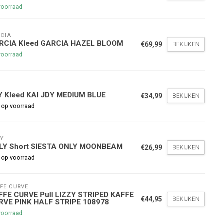
voorraad
CIA
RCIA Kleed GARCIA HAZEL BLOOM
€69,99
BEKIJKEN
voorraad
Y
nde bestelling
Y Kleed KAI JDY MEDIUM BLUE
€34,99
BEKIJKEN
 op voorraad
hoogte te blijven over onze
g
op je volgende aankoop!
Y
LY Short SIESTA ONLY MOONBEAM
€26,99
BEKIJKEN
 op voorraad
Inschrijven
FE CURVE
FFE CURVE Pull LIZZY STRIPED KAFFE
stelwaarde van €45,00
€44,95
BEKIJKEN
RVE PINK HALF STRIPE 108978
voorraad