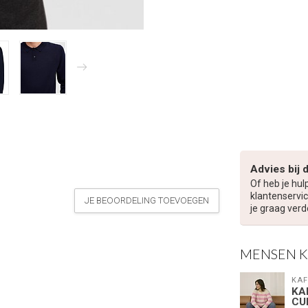
Advies bij 
Of heb je hul
klantenservic
JE BEOORDELING TOEVOEGEN
je graag verd
MENSEN 
KAF
KA
CU