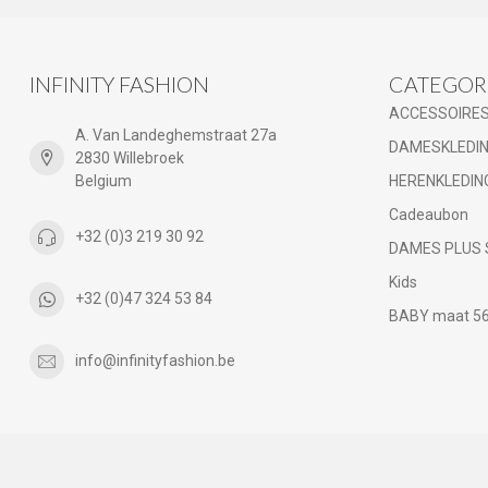
INFINITY FASHION
CATEGOR
ACCESSOIRE
A. Van Landeghemstraat 27a
DAMESKLEDI
2830 Willebroek
Belgium
HERENKLEDIN
Cadeaubon
+32 (0)3 219 30 92
DAMES PLUS 
Kids
+32 (0)47 324 53 84
BABY maat 56 
info@infinityfashion.be