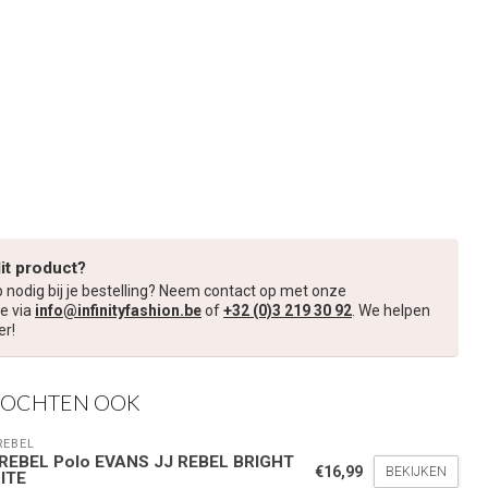
dit product?
p nodig bij je bestelling? Neem contact op met onze
e via
info@infinityfashion.be
of
+32 (0)3 219 30 92
. We helpen
er!
KOCHTEN OOK
REBEL
 REBEL Polo EVANS JJ REBEL BRIGHT
€16,99
BEKIJKEN
ITE