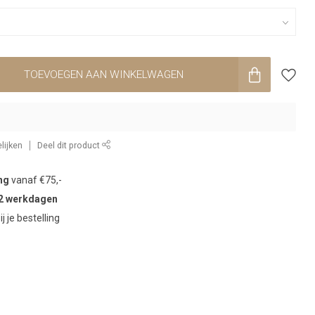
TOEVOEGEN AAN WINKELWAGEN
lijken
Deel dit product
ng
vanaf €75,-
2 werkdagen
ij je bestelling