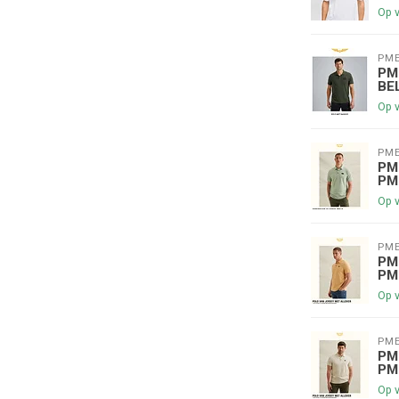
Op 
PME
PM
BE
Op 
PME
€5,00 korting op je volge
PM
PM
Op 
Schrijf je in voor onze nieuwsbrief om op de 
nieuwe collectie, en ontvang
5 euro kortin
PME
😀
PM
PM
Op 
PME
PM
Je korting is geldig bij een minimale be
PM
Op 