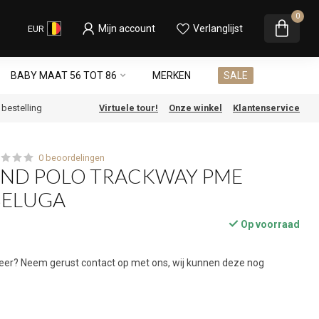
0
Mijn account
Verlanglijst
EUR
BABY MAAT 56 TOT 86
MERKEN
SALE
e bestelling
Virtuele tour!
Onze winkel
Klantenservice
0 beoordelingen
END POLO TRACKWAY PME
BELUGA
Op voorraad
 meer? Neem gerust contact op met ons, wij kunnen deze nog