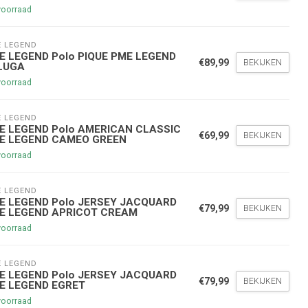
voorraad
 LEGEND
E LEGEND Polo PIQUE PME LEGEND
€89,99
BEKIJKEN
LUGA
voorraad
 LEGEND
nde bestelling
E LEGEND Polo AMERICAN CLASSIC
€69,99
BEKIJKEN
E LEGEND CAMEO GREEN
voorraad
hoogte te blijven over onze
g
op je volgende aankoop!
 LEGEND
E LEGEND Polo JERSEY JACQUARD
€79,99
BEKIJKEN
E LEGEND APRICOT CREAM
voorraad
Inschrijven
 LEGEND
E LEGEND Polo JERSEY JACQUARD
stelwaarde van €45,00
€79,99
BEKIJKEN
E LEGEND EGRET
voorraad