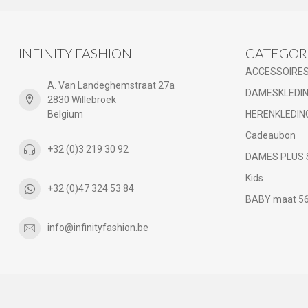
INFINITY FASHION
CATEGOR
ACCESSOIRE
A. Van Landeghemstraat 27a
DAMESKLEDI
2830 Willebroek
Belgium
HERENKLEDIN
Cadeaubon
+32 (0)3 219 30 92
DAMES PLUS 
Kids
+32 (0)47 324 53 84
BABY maat 56 
info@infinityfashion.be