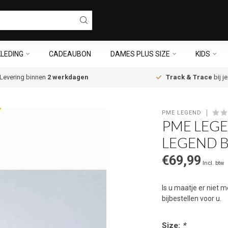
LEDING
CADEAUBON
DAMES PLUS SIZE
KIDS
Levering binnen
2 werkdagen
Track & Trace
bij j
PME LEGEND
PME LEG
LEGEND 
€69,99
Incl. btw
Is u maatje er niet
bijbestellen voor u.
Size:
*