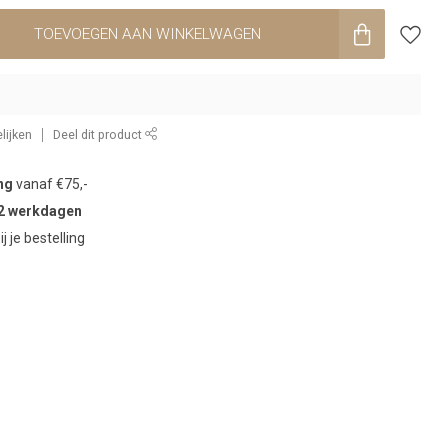
TOEVOEGEN AAN WINKELWAGEN
lijken
Deel dit product
ng
vanaf €75,-
2 werkdagen
ij je bestelling