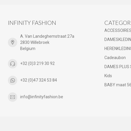
INFINITY FASHION
CATEGOR
ACCESSOIRE
A. Van Landeghemstraat 27a
DAMESKLEDI
2830 Willebroek
Belgium
HERENKLEDIN
Cadeaubon
+32 (0)3 219 30 92
DAMES PLUS 
Kids
+32 (0)47 324 53 84
BABY maat 56 
info@infinityfashion.be