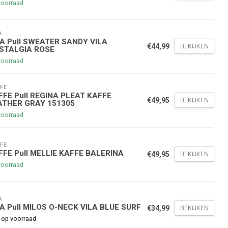
voorraad
A
LA Pull SWEATER SANDY VILA
€44,99
BEKIJKEN
STALGIA ROSE
voorraad
FE
nde bestelling
FFE Pull REGINA PLEAT KAFFE
€49,95
BEKIJKEN
ATHER GRAY 151305
voorraad
hoogte te blijven over onze
g
op je volgende aankoop!
FE
FFE Pull MELLIE KAFFE BALERINA
€49,95
BEKIJKEN
voorraad
Inschrijven
A
stelwaarde van €45,00
LA Pull MILOS O-NECK VILA BLUE SURF
€34,99
BEKIJKEN
 op voorraad