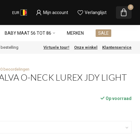
0
Mijn account
Verlanglijst
EUR
BABY MAAT 56 TOT 86
MERKEN
SALE
e bestelling
Virtuele tour!
Onze winkel
Klantenservice
0 beoordelingen
 ALVA O-NECK LUREX JDY LIGHT
Op voorraad