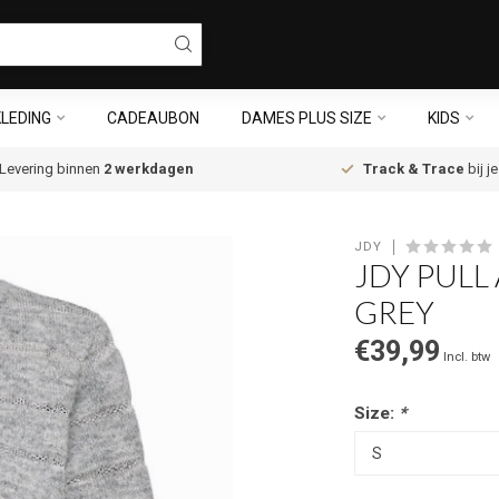
LEDING
CADEAUBON
DAMES PLUS SIZE
KIDS
Levering binnen
2 werkdagen
Track & Trace
bij j
JDY
JDY PULL
GREY
€39,99
Incl. btw
Size:
*