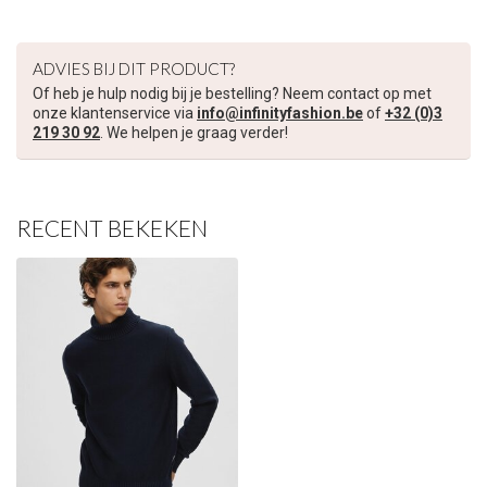
€5,00 korting op je volgende bestelling
ADVIES BIJ DIT PRODUCT?
Schrijf je in voor onze nieuwsbrief om op de hoogte te blijven
Of heb je hulp nodig bij je bestelling? Neem contact op met
over onze nieuwe collectie, en ontvang
5 euro korting
op je
onze klantenservice via
info@infinityfashion.be
of
+32 (0)3
volgende aankoop! 😀
219 30 92
. We helpen je graag verder!
RECENT BEKEKEN
Inschrijven
Je korting is geldig bij een minimale bestelwaarde van €45,00