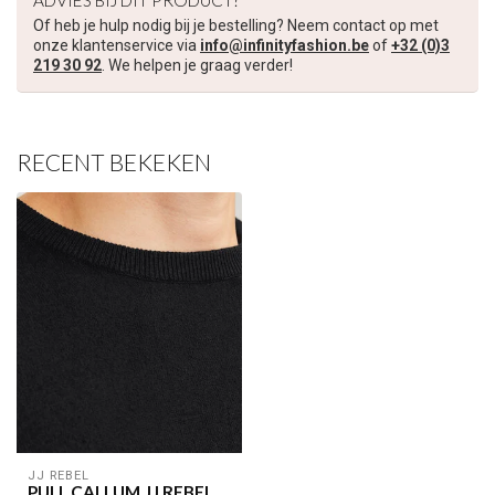
ADVIES BIJ DIT PRODUCT?
Of heb je hulp nodig bij je bestelling? Neem contact op met
Schrijf je in voor onze nieuwsbrief om op de hoogte te blijven
onze klantenservice via
info@infinityfashion.be
of
+32 (0)3
over onze nieuwe collectie, en ontvang
5 euro korting
op je
219 30 92
. We helpen je graag verder!
volgende aankoop! 😀
RECENT BEKEKEN
Inschrijven
Je korting is geldig bij een minimale bestelwaarde van €45,00
JJ REBEL
PULL CALLUM JJ REBEL