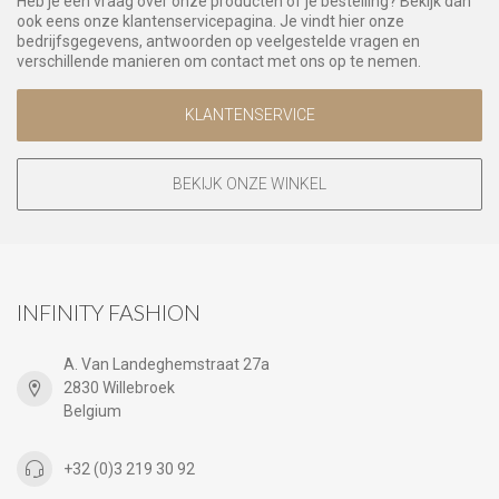
Heb je een vraag over onze producten of je bestelling? Bekijk dan
ook eens onze klantenservicepagina. Je vindt hier onze
bedrijfsgegevens, antwoorden op veelgestelde vragen en
verschillende manieren om contact met ons op te nemen.
KLANTENSERVICE
BEKIJK ONZE WINKEL
INFINITY FASHION
A. Van Landeghemstraat 27a
2830 Willebroek
Belgium
+32 (0)3 219 30 92