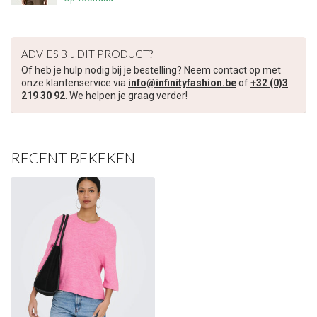
€5,00 korting op je volgende bestelling
Schrijf je in voor onze nieuwsbrief om op de hoogte te blijven
ADVIES BIJ DIT PRODUCT?
over onze nieuwe collectie, en ontvang
5 euro korting
op je
Of heb je hulp nodig bij je bestelling? Neem contact op met
volgende aankoop! 😀
onze klantenservice via
info@infinityfashion.be
of
+32 (0)3
219 30 92
. We helpen je graag verder!
RECENT BEKEKEN
Inschrijven
Je korting is geldig bij een minimale bestelwaarde van €45,00