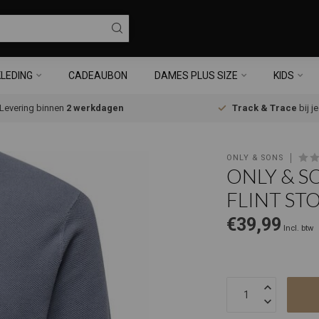
LEDING
CADEAUBON
DAMES PLUS SIZE
KIDS
Levering binnen
2 werkdagen
Track & Trace
bij j
ONLY & SONS
ONLY & S
FLINT ST
€39,99
Incl. btw