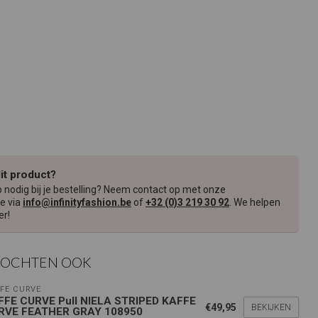
dit product?
p nodig bij je bestelling? Neem contact op met onze
e via
info@infinityfashion.be
of
+32 (0)3 219 30 92
. We helpen
er!
KOCHTEN OOK
FE CURVE
FFE CURVE Pull NIELA STRIPED KAFFE
€49,95
BEKIJKEN
RVE FEATHER GRAY 108950