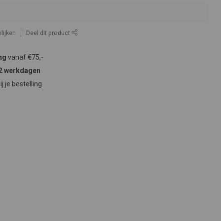
lijken
Deel dit product
ng
vanaf €75,-
2 werkdagen
ij je bestelling