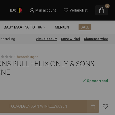
0
Mijn account
Verlanglijst
EUR
BABY MAAT 56 TOT 86
MERKEN
SALE
e bestelling
Virtuele tour!
Onze winkel
Klantenservice
0 beoordelingen
ONS PULL FELIX ONLY & SONS
ONE
Op voorraad
TOEVOEGEN AAN WINKELWAGEN