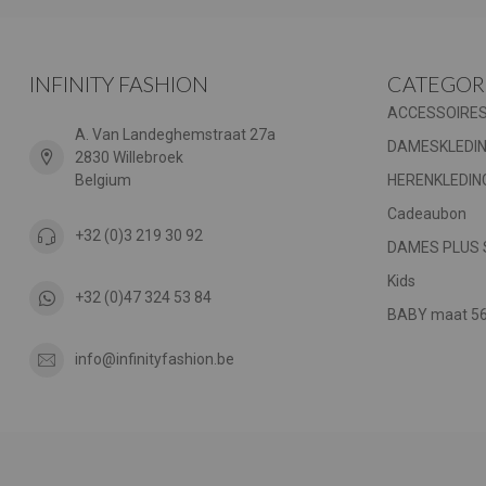
INFINITY FASHION
CATEGOR
ACCESSOIRE
A. Van Landeghemstraat 27a
DAMESKLEDI
2830 Willebroek
Belgium
HERENKLEDIN
Cadeaubon
+32 (0)3 219 30 92
DAMES PLUS 
Kids
+32 (0)47 324 53 84
BABY maat 56 
info@infinityfashion.be