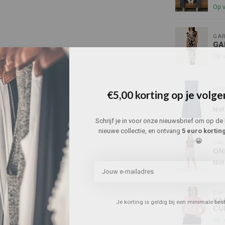
Op 
GAR
GA
Op 
JD
€5,00 korting op je volge
JD
Niet
Schrijf je in voor onze nieuwsbrief om op de 
nieuwe collectie, en ontvang
5 euro kortin
😀
ONL
ON
Niet
KAF
KA
Je korting is geldig bij een minimale be
CU
Op 