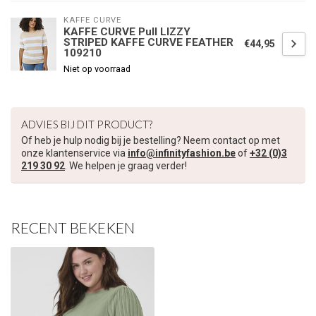
KAFFE CURVE
KAFFE CURVE Pull LIZZY
STRIPED KAFFE CURVE FEATHER
€44,95
€5,00 korting op je volgende bestelling
109210
Niet op voorraad
Schrijf je in voor onze nieuwsbrief om op de hoogte te blijven
over onze nieuwe collectie, en ontvang
5 euro korting
op je
volgende aankoop! 😀
ADVIES BIJ DIT PRODUCT?
Of heb je hulp nodig bij je bestelling? Neem contact op met
onze klantenservice via
info@infinityfashion.be
of
+32 (0)3
219 30 92
. We helpen je graag verder!
Inschrijven
RECENT BEKEKEN
Je korting is geldig bij een minimale bestelwaarde van €45,00