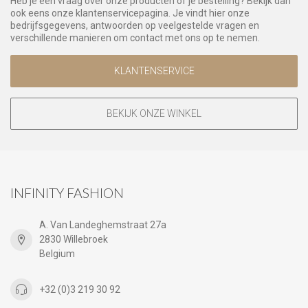
Heb je een vraag over onze producten of je bestelling? Bekijk dan
ook eens onze klantenservicepagina. Je vindt hier onze
bedrijfsgegevens, antwoorden op veelgestelde vragen en
verschillende manieren om contact met ons op te nemen.
KLANTENSERVICE
BEKIJK ONZE WINKEL
INFINITY FASHION
A. Van Landeghemstraat 27a
2830 Willebroek
Belgium
+32 (0)3 219 30 92