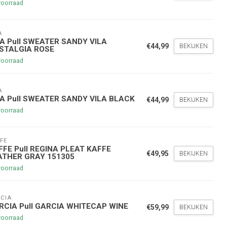
voorraad
A
LA Pull SWEATER SANDY VILA
€44,99
BEKIJKEN
STALGIA ROSE
voorraad
nde bestelling
A
LA Pull SWEATER SANDY VILA BLACK
€44,99
BEKIJKEN
voorraad
hoogte te blijven over onze
g
op je volgende aankoop!
FE
FFE Pull REGINA PLEAT KAFFE
€49,95
BEKIJKEN
ATHER GRAY 151305
voorraad
Inschrijven
CIA
stelwaarde van €45,00
RCIA Pull GARCIA WHITECAP WINE
€59,99
BEKIJKEN
voorraad