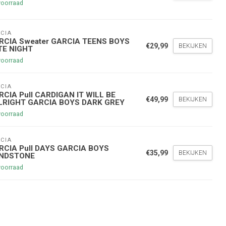
voorraad
CIA
RCIA Sweater GARCIA TEENS BOYS
€29,99
BEKIJKEN
TE NIGHT
voorraad
nde bestelling
CIA
RCIA Pull CARDIGAN IT WILL BE
hoogte te blijven over onze
€49,99
BEKIJKEN
LRIGHT GARCIA BOYS DARK GREY
g
op je volgende aankoop!
voorraad
CIA
Inschrijven
RCIA Pull DAYS GARCIA BOYS
€35,99
BEKIJKEN
NDSTONE
voorraad
stelwaarde van €45,00