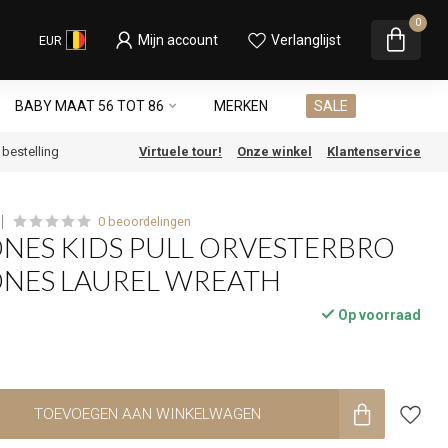
0
Mijn account
Verlanglijst
EUR
BABY MAAT 56 TOT 86
MERKEN
SALE
e bestelling
Virtuele tour!
Onze winkel
Klantenservice
0 beoordelingen
ONES KIDS PULL ORVESTERBRO
ONES LAUREL WREATH
Op voorraad
TOEVOEGEN AAN WINKELWAGEN