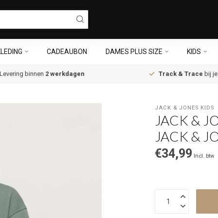
LEDING
CADEAUBON
DAMES PLUS SIZE
KIDS
Levering binnen
2 werkdagen
Track & Trace
bij j
JACK & JONES KIDS
JACK & J
JACK & J
€34,99
Incl. btw