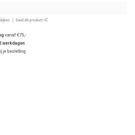
lijken
Deel dit product
ng
vanaf €75,-
2 werkdagen
ij je bestelling