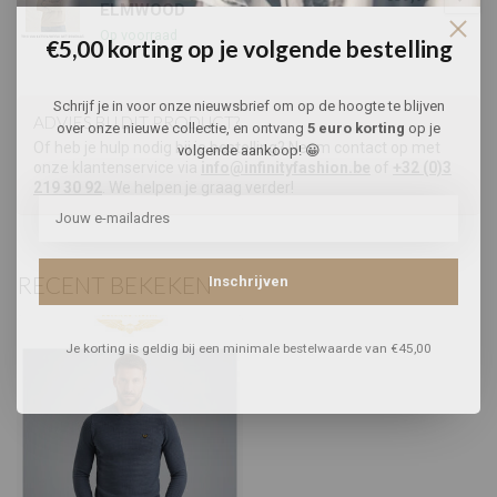
ELMWOOD
Op voorraad
€5,00 korting op je volgende bestelling
Schrijf je in voor onze nieuwsbrief om op de hoogte te blijven
ADVIES BIJ DIT PRODUCT?
over onze nieuwe collectie, en ontvang
5 euro korting
op je
Of heb je hulp nodig bij je bestelling? Neem contact op met
volgende aankoop! 😀
onze klantenservice via
info@infinityfashion.be
of
+32 (0)3
219 30 92
. We helpen je graag verder!
RECENT BEKEKEN
Inschrijven
Je korting is geldig bij een minimale bestelwaarde van €45,00