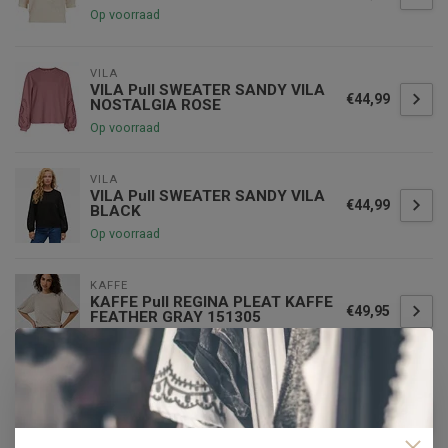
Op voorraad
VILA
VILA Pull SWEATER SANDY VILA
€44,99
NOSTALGIA ROSE
Op voorraad
VILA
VILA Pull SWEATER SANDY VILA
€44,99
BLACK
Op voorraad
KAFFE
KAFFE Pull REGINA PLEAT KAFFE
€49,95
FEATHER GRAY 151305
Op voorraad
GARCIA
GARCIA Pull GARCIA WHITECAP
€59,99
WINE
Op voorraad