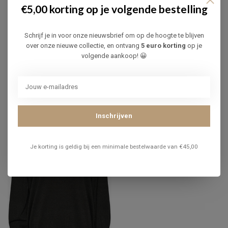
€5,00 korting op je volgende bestelling
Schrijf je in voor onze nieuwsbrief om op de hoogte te blijven
ADVIES BIJ DIT PRODUCT?
over onze nieuwe collectie, en ontvang
5 euro korting
op je
Of heb je hulp nodig bij je bestelling? Neem contact op met
volgende aankoop! 😀
onze klantenservice via
info@infinityfashion.be
of
+32 (0)3
219 30 92
. We helpen je graag verder!
RECENT BEKEKEN
Inschrijven
Je korting is geldig bij een minimale bestelwaarde van €45,00