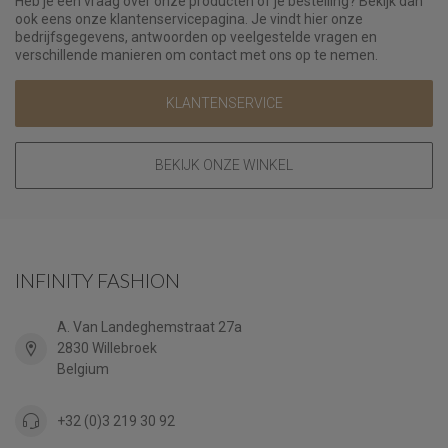
Heb je een vraag over onze producten of je bestelling? Bekijk dan
ook eens onze klantenservicepagina. Je vindt hier onze
bedrijfsgegevens, antwoorden op veelgestelde vragen en
verschillende manieren om contact met ons op te nemen.
KLANTENSERVICE
BEKIJK ONZE WINKEL
INFINITY FASHION
A. Van Landeghemstraat 27a
2830 Willebroek
Belgium
+32 (0)3 219 30 92