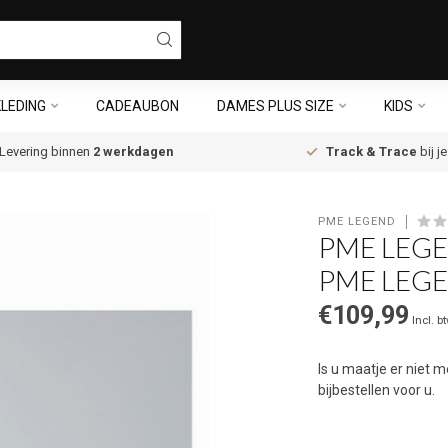
LEDING
CADEAUBON
DAMES PLUS SIZE
KIDS
Levering binnen
2 werkdagen
Track & Trace
bij j
PME LEGEND
PME LEGE
PME LEG
€109,99
Incl. b
Is u maatje er niet
bijbestellen voor u.