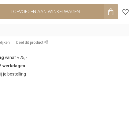
TOEVOEGEN AAN WINKELWAGEN
lijken
Deel dit product
ng
vanaf €75,-
2 werkdagen
ij je bestelling