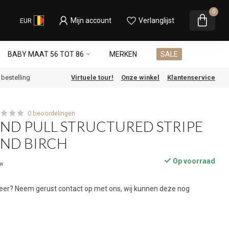
0
Mijn account
Verlanglijst
EUR
BABY MAAT 56 TOT 86
MERKEN
SALE
e bestelling
Virtuele tour!
Onze winkel
Klantenservice
0 beoordelingen
ND PULL STRUCTURED STRIPE
END BIRCH
Op voorraad
tw
 meer? Neem gerust contact op met ons, wij kunnen deze nog