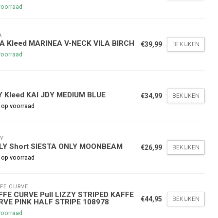
voorraad
A
LA Kleed MARINEA V-NECK VILA BIRCH
€39,99
BEKIJKEN
voorraad
Y
nde bestelling
Y Kleed KAI JDY MEDIUM BLUE
€34,99
BEKIJKEN
 op voorraad
hoogte te blijven over onze
g
op je volgende aankoop!
Y
LY Short SIESTA ONLY MOONBEAM
€26,99
BEKIJKEN
 op voorraad
Inschrijven
FE CURVE
FFE CURVE Pull LIZZY STRIPED KAFFE
stelwaarde van €45,00
€44,95
BEKIJKEN
RVE PINK HALF STRIPE 108978
voorraad