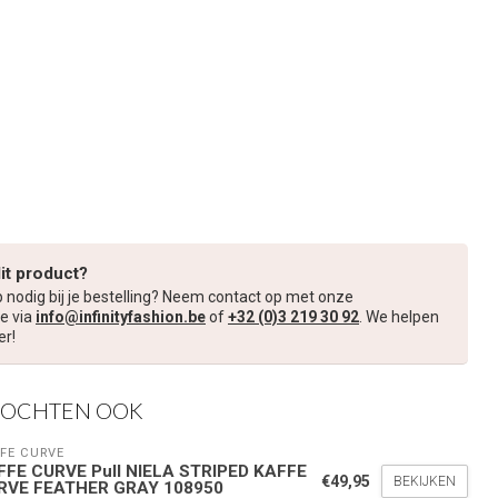
dit product?
p nodig bij je bestelling? Neem contact op met onze
e via
info@infinityfashion.be
of
+32 (0)3 219 30 92
. We helpen
er!
KOCHTEN OOK
FE CURVE
FFE CURVE Pull NIELA STRIPED KAFFE
€49,95
BEKIJKEN
RVE FEATHER GRAY 108950