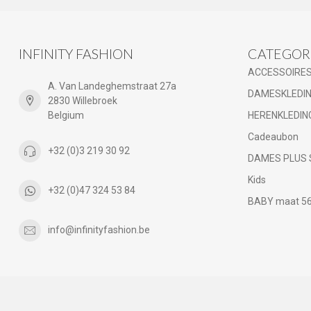
INFINITY FASHION
CATEGOR
ACCESSOIRE
A. Van Landeghemstraat 27a
DAMESKLEDI
2830 Willebroek
Belgium
HERENKLEDIN
Cadeaubon
+32 (0)3 219 30 92
DAMES PLUS 
Kids
+32 (0)47 324 53 84
BABY maat 56 
info@infinityfashion.be