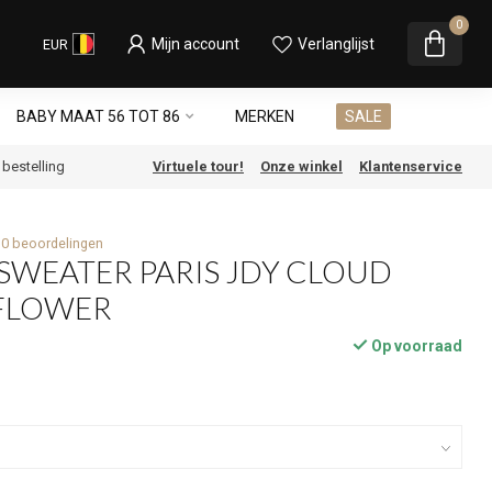
0
Mijn account
Verlanglijst
EUR
BABY MAAT 56 TOT 86
MERKEN
SALE
e bestelling
Virtuele tour!
Onze winkel
Klantenservice
0 beoordelingen
 SWEATER PARIS JDY CLOUD
FLOWER
Op voorraad