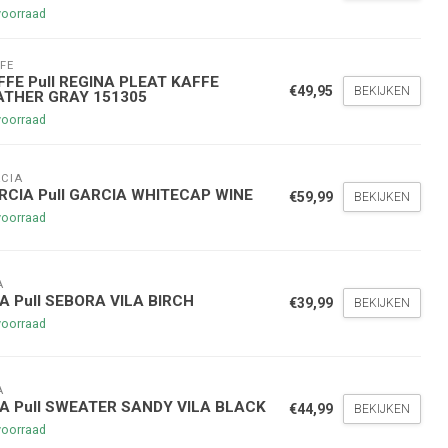
voorraad
FE
FFE Pull REGINA PLEAT KAFFE
€49,95
BEKIJKEN
ATHER GRAY 151305
voorraad
CIA
nde bestelling
RCIA Pull GARCIA WHITECAP WINE
€59,99
BEKIJKEN
voorraad
hoogte te blijven over onze
g
op je volgende aankoop!
A
LA Pull SEBORA VILA BIRCH
€39,99
BEKIJKEN
voorraad
Inschrijven
A
stelwaarde van €45,00
LA Pull SWEATER SANDY VILA BLACK
€44,99
BEKIJKEN
voorraad