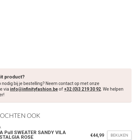
dit product?
p nodig bij je bestelling? Neem contact op met onze
e via
info@infinityfashion.be
of
+32 (0)3 219 30 92
. We helpen
er!
KOCHTEN OOK
A
LA Pull SWEATER SANDY VILA
€44,99
BEKIJKEN
STALGIA ROSE