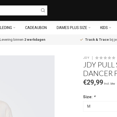
LEDING
CADEAUBON
DAMES PLUS SIZE
KIDS
Levering binnen
2 werkdagen
Track & Trace
bij j
JDY
JDY PULL
DANCER 
€29,99
Incl. btw
Size:
*