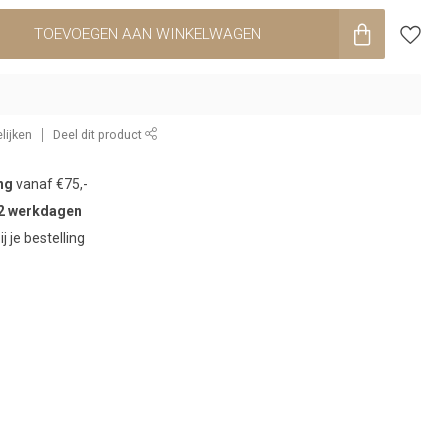
TOEVOEGEN AAN WINKELWAGEN
lijken
Deel dit product
ng
vanaf €75,-
2 werkdagen
ij je bestelling