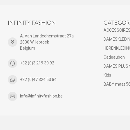
INFINITY FASHION
CATEGOR
ACCESSOIRE
A. Van Landeghemstraat 27a
DAMESKLEDI
2830 Willebroek
Belgium
HERENKLEDIN
Cadeaubon
+32 (0)3 219 30 92
DAMES PLUS 
Kids
+32 (0)47 324 53 84
BABY maat 56 
info@infinityfashion.be