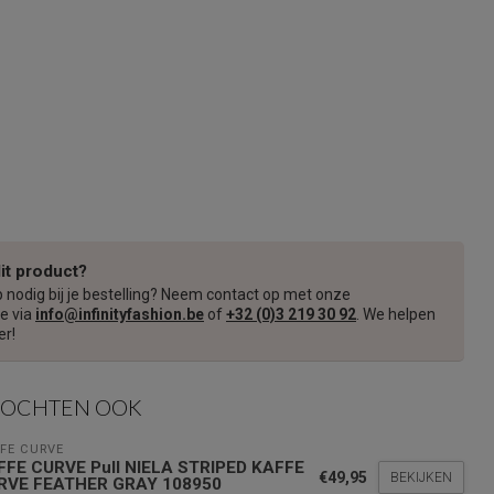
dit product?
p nodig bij je bestelling? Neem contact op met onze
e via
info@infinityfashion.be
of
+32 (0)3 219 30 92
. We helpen
er!
KOCHTEN OOK
FE CURVE
FFE CURVE Pull NIELA STRIPED KAFFE
€49,95
BEKIJKEN
RVE FEATHER GRAY 108950