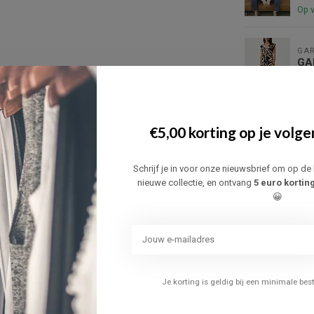
Op 
GAR
GA
Op 
JD
€5,00 korting op je volge
JD
Niet
Schrijf je in voor onze nieuwsbrief om op de 
nieuwe collectie, en ontvang
5 euro kortin
😀
ONL
ON
Niet
KAF
KA
Je korting is geldig bij een minimale be
CU
Op 