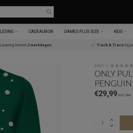
LEDING
CADEAUBON
DAMES PLUS SIZE
KIDS
Levering binnen
2 werkdagen
Track & Trace
bij j
ONLY
ONLY PUL
PENGUIN
€29,99
Incl. btw