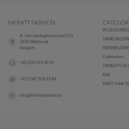
INFINITY FASHION
CATEGOR
ACCESSOIRE
A. Van Landeghemstraat 27a
DAMESKLEDI
2830 Willebroek
Belgium
HERENKLEDIN
Cadeaubon
+32 (0)3 219 30 92
DAMES PLUS 
Kids
+32 (0)47 324 53 84
BABY maat 56 
info@infinityfashion.be