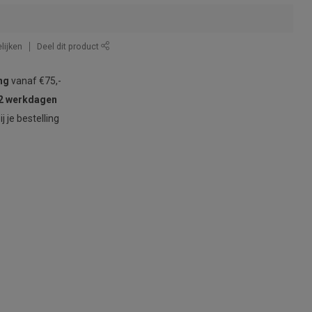
lijken
Deel dit product
ng
vanaf €75,-
2 werkdagen
ij je bestelling