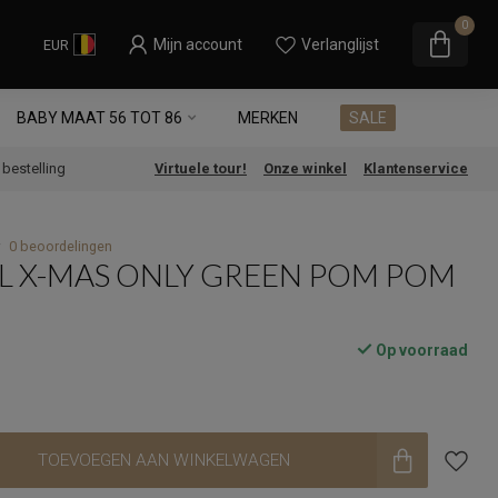
0
Mijn account
Verlanglijst
EUR
BABY MAAT 56 TOT 86
MERKEN
SALE
e bestelling
Virtuele tour!
Onze winkel
Klantenservice
0 beoordelingen
L X-MAS ONLY GREEN POM POM
Op voorraad
TOEVOEGEN AAN WINKELWAGEN