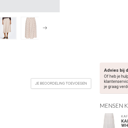
Advies bij 
Of heb je hul
klantenservic
JE BEOORDELING TOEVOEGEN
je graag verd
MENSEN 
KAF
KA
WH