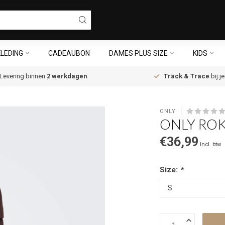
LEDING
CADEAUBON
DAMES PLUS SIZE
KIDS
Levering binnen
2 werkdagen
Track & Trace
bij j
ONLY
ONLY ROK
€36,99
Incl. btw
Size:
*