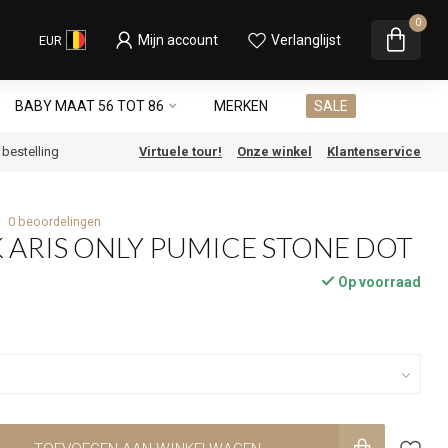
0
Mijn account
Verlanglijst
EUR
BABY MAAT 56 TOT 86
MERKEN
SALE
e bestelling
Virtuele tour!
Onze winkel
Klantenservice
0 beoordelingen
 ARIS ONLY PUMICE STONE DOT
Op voorraad