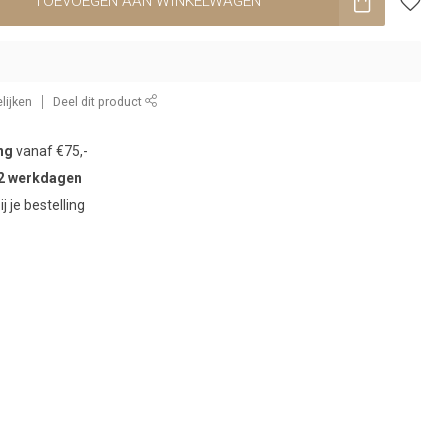
TOEVOEGEN AAN WINKELWAGEN
lijken
Deel dit product
ng
vanaf €75,-
2 werkdagen
ij je bestelling