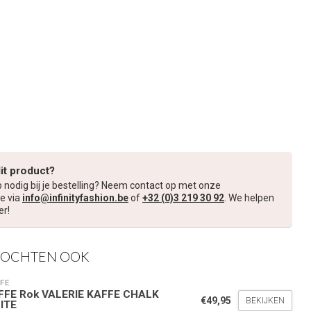
dit product?
p nodig bij je bestelling? Neem contact op met onze
e via
info@infinityfashion.be
of
+32 (0)3 219 30 92
. We helpen
er!
KOCHTEN OOK
FE
FFE Rok VALERIE KAFFE CHALK
€49,95
BEKIJKEN
ITE