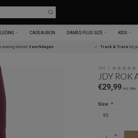
LEDING
CADEAUBON
DAMES PLUS SIZE
KIDS
Levering binnen
2 werkdagen
Track & Trace
bij j
JDY
JDY ROK A
€29,99
Incl. btw
Size:
*