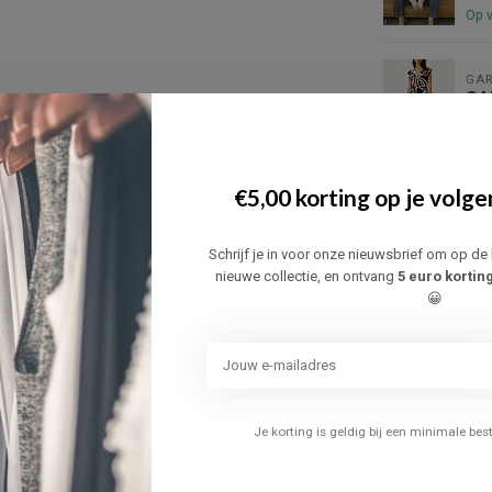
Op 
GAR
GA
Op 
€5,00 korting op je volge
JD
JD
Niet
Schrijf je in voor onze nieuwsbrief om op de 
nieuwe collectie, en ontvang
5 euro kortin
😀
ONL
ON
Niet
KAF
Je korting is geldig bij een minimale be
KA
CU
Op 