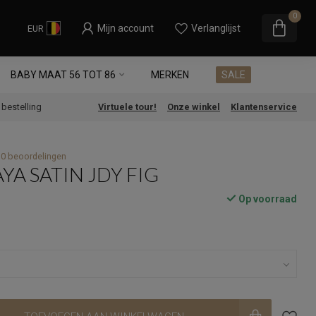
0
Mijn account
Verlanglijst
EUR
BABY MAAT 56 TOT 86
MERKEN
SALE
e bestelling
Virtuele tour!
Onze winkel
Klantenservice
0 beoordelingen
YA SATIN JDY FIG
Op voorraad