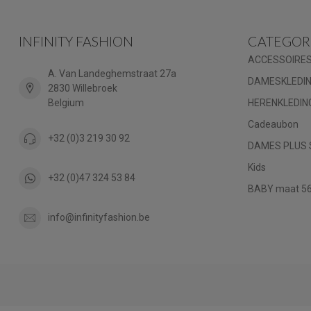
INFINITY FASHION
CATEGOR
ACCESSOIRE
A. Van Landeghemstraat 27a
DAMESKLEDI
2830 Willebroek
Belgium
HERENKLEDIN
Cadeaubon
+32 (0)3 219 30 92
DAMES PLUS 
Kids
+32 (0)47 324 53 84
BABY maat 56 
info@infinityfashion.be