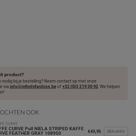
dit product?
p nodig bij je bestelling? Neem contact op met onze
e via
info@infinityfashion.be
of
+32 (0)3 219 30 92
. We helpen
er!
KOCHTEN OOK
FE CURVE
FFE CURVE Pull NIELA STRIPED KAFFE
€49,95
BEKIJKEN
RVE FEATHER GRAY 108950