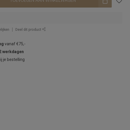
TOEVOEGEN AAN WINKELWAGEN
lijken
Deel dit product
ng
vanaf €75,-
2 werkdagen
ij je bestelling