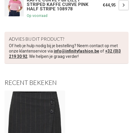
KAFFE CURVE Pull LIZZY
STRIPED KAFFE CURVE PINK
€44,95
HALF STRIPE 108978
€5,00 korting op je volgende bestelling
Op voorraad
Schrijf je in voor onze nieuwsbrief om op de hoogte te blijven
over onze nieuwe collectie, en ontvang
5 euro korting
op je
ADVIES BIJ DIT PRODUCT?
volgende aankoop! 😀
Of heb je hulp nodig bij je bestelling? Neem contact op met
onze klantenservice via
info@infinityfashion.be
of
+32 (0)3
219 30 92
. We helpen je graag verder!
Inschrijven
RECENT BEKEKEN
Je korting is geldig bij een minimale bestelwaarde van €45,00