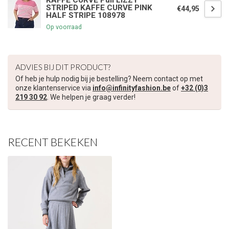
KAFFE CURVE Pull LIZZY
STRIPED KAFFE CURVE PINK
€44,95
HALF STRIPE 108978
€5,00 korting op je volgende bestelling
Op voorraad
Schrijf je in voor onze nieuwsbrief om op de hoogte te blijven
over onze nieuwe collectie, en ontvang
5 euro korting
op je
ADVIES BIJ DIT PRODUCT?
volgende aankoop! 😀
Of heb je hulp nodig bij je bestelling? Neem contact op met
onze klantenservice via
info@infinityfashion.be
of
+32 (0)3
219 30 92
. We helpen je graag verder!
Inschrijven
RECENT BEKEKEN
Je korting is geldig bij een minimale bestelwaarde van €45,00