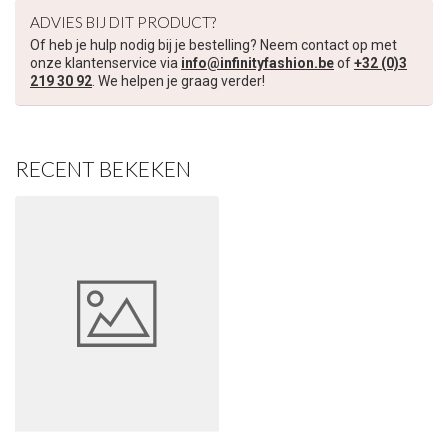
ADVIES BIJ DIT PRODUCT?
Of heb je hulp nodig bij je bestelling? Neem contact op met
Schrijf je in voor onze nieuwsbrief om op de hoogte te blijven
onze klantenservice via
info@infinityfashion.be
of
+32 (0)3
over onze nieuwe collectie, en ontvang
5 euro korting
op je
219 30 92
. We helpen je graag verder!
volgende aankoop! 😀
RECENT BEKEKEN
Inschrijven
Je korting is geldig bij een minimale bestelwaarde van €45,00