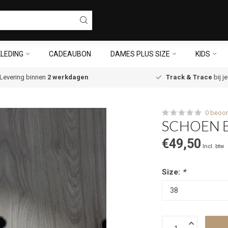
LEDING
CADEAUBON
DAMES PLUS SIZE
KIDS
Levering binnen
2 werkdagen
Track & Trace
bij j
0 beoor
SCHOEN B
€49,50
Incl. btw
Size:
*