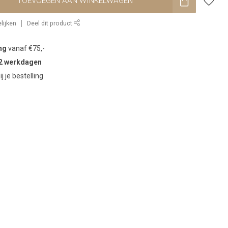
TOEVOEGEN AAN WINKELWAGEN
lijken
Deel dit product
ng
vanaf €75,-
2 werkdagen
ij je bestelling