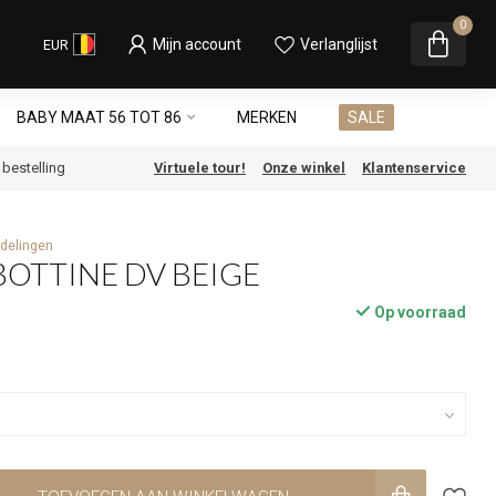
0
Mijn account
Verlanglijst
EUR
BABY MAAT 56 TOT 86
MERKEN
SALE
e bestelling
Virtuele tour!
Onze winkel
Klantenservice
delingen
OTTINE DV BEIGE
Op voorraad