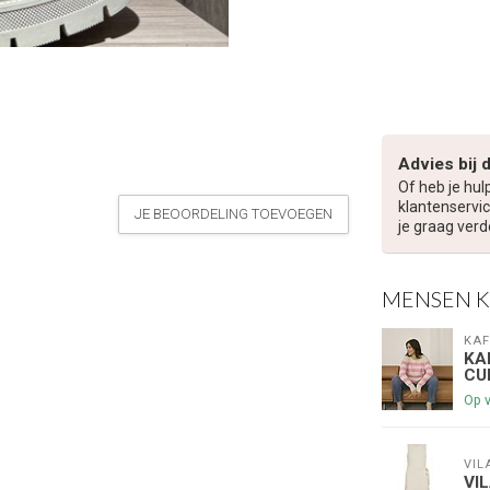
Advies bij 
Of heb je hul
klantenservic
JE BEOORDELING TOEVOEGEN
je graag verd
MENSEN 
KAF
KA
CU
Op 
VIL
VI