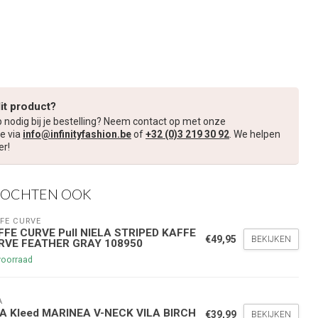
dit product?
p nodig bij je bestelling? Neem contact op met onze
e via
info@infinityfashion.be
of
+32 (0)3 219 30 92
. We helpen
er!
KOCHTEN OOK
FE CURVE
FFE CURVE Pull NIELA STRIPED KAFFE
€49,95
BEKIJKEN
RVE FEATHER GRAY 108950
voorraad
A
LA Kleed MARINEA V-NECK VILA BIRCH
€39,99
BEKIJKEN