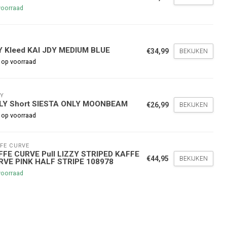
voorraad
Y
Y Kleed KAI JDY MEDIUM BLUE
€34,99
BEKIJKEN
nde bestelling
 op voorraad
hoogte te blijven over onze
Y
g
op je volgende aankoop!
LY Short SIESTA ONLY MOONBEAM
€26,99
BEKIJKEN
 op voorraad
Inschrijven
FE CURVE
FFE CURVE Pull LIZZY STRIPED KAFFE
€44,95
BEKIJKEN
RVE PINK HALF STRIPE 108978
stelwaarde van €45,00
voorraad