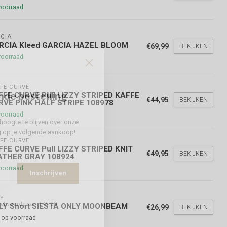
voorraad
CIA
RCIA Kleed GARCIA HAZEL BLOOM
€69,99
BEKIJKEN
voorraad
FE CURVE
nde bestelling
FFE CURVE Pull LIZZY STRIPED KAFFE
€44,95
BEKIJKEN
RVE PINK HALF STRIPE 108978
voorraad
hoogte te blijven over onze
g
op je volgende aankoop!
FE CURVE
FFE CURVE Pull LIZZY STRIPED KNIT
€49,95
BEKIJKEN
ATHER GRAY 108924
voorraad
Inschrijven
Y
stelwaarde van €45,00
LY Short SIESTA ONLY MOONBEAM
€26,99
BEKIJKEN
 op voorraad