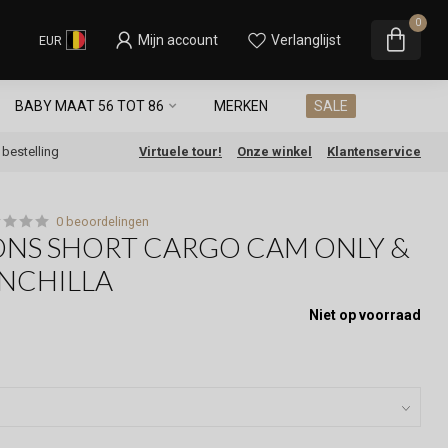
0
Mijn account
Verlanglijst
EUR
BABY MAAT 56 TOT 86
MERKEN
SALE
e bestelling
Virtuele tour!
Onze winkel
Klantenservice
0 beoordelingen
ONS SHORT CARGO CAM ONLY &
NCHILLA
Niet op voorraad