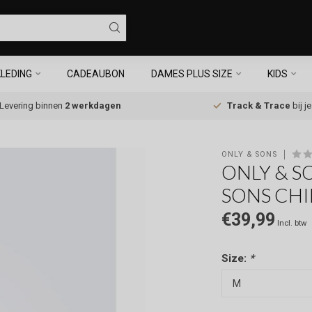
LEDING
CADEAUBON
DAMES PLUS SIZE
KIDS
Levering binnen
2 werkdagen
Track & Trace
bij j
ONLY & SONS
ONLY & S
SONS CHI
€39,99
Incl. btw
Size:
*