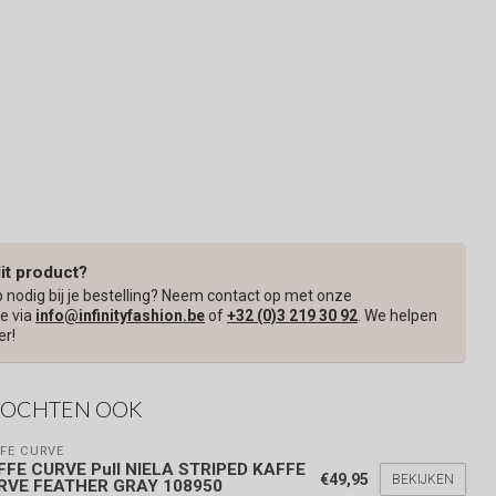
dit product?
p nodig bij je bestelling? Neem contact op met onze
e via
info@infinityfashion.be
of
+32 (0)3 219 30 92
. We helpen
er!
KOCHTEN OOK
FE CURVE
FFE CURVE Pull NIELA STRIPED KAFFE
€49,95
BEKIJKEN
RVE FEATHER GRAY 108950