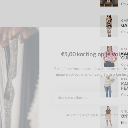
Op 
GAR
GA
Op 
KAF
€5,00 korting op je volge
KA
CU
Op 
Schrijf je in voor onze nieuwsbrief om op de 
nieuwe collectie, en ontvang
5 euro kortin
KAF
😀
KA
FE
Op 
ONL
Je korting is geldig bij een minimale be
ON
Niet