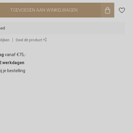
TOEVOEGEN AAN WINKELWAGEN
aad
lijken
Deel dit product
ng
vanaf €75,-
2 werkdagen
ij je bestelling