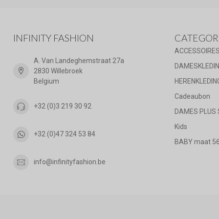
INFINITY FASHION
CATEGOR
ACCESSOIRE
A. Van Landeghemstraat 27a
DAMESKLEDI
2830 Willebroek
Belgium
HERENKLEDIN
Cadeaubon
+32 (0)3 219 30 92
DAMES PLUS 
Kids
+32 (0)47 324 53 84
BABY maat 56 
info@infinityfashion.be