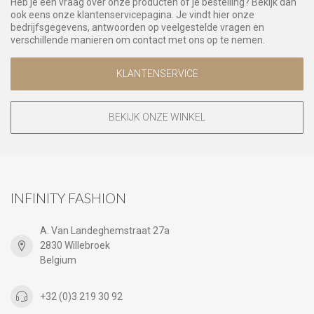
Heb je een vraag over onze producten of je bestelling? Bekijk dan
ook eens onze klantenservicepagina. Je vindt hier onze
bedrijfsgegevens, antwoorden op veelgestelde vragen en
verschillende manieren om contact met ons op te nemen.
KLANTENSERVICE
BEKIJK ONZE WINKEL
INFINITY FASHION
A. Van Landeghemstraat 27a
2830 Willebroek
Belgium
+32 (0)3 219 30 92