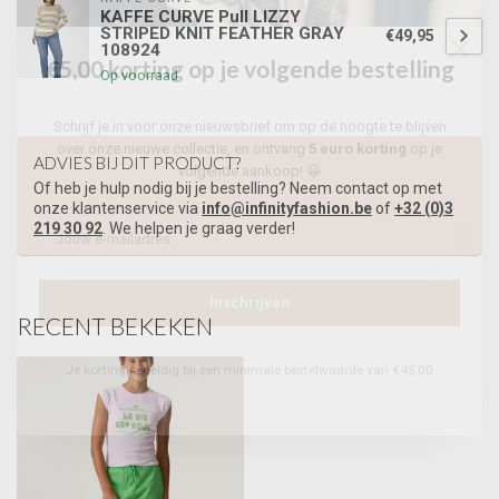
KAFFE CURVE Pull LIZZY
STRIPED KNIT FEATHER GRAY
€49,95
108924
€5,00 korting op je volgende bestelling
Op voorraad
Schrijf je in voor onze nieuwsbrief om op de hoogte te blijven
over onze nieuwe collectie, en ontvang
5 euro korting
op je
ADVIES BIJ DIT PRODUCT?
volgende aankoop! 😀
Of heb je hulp nodig bij je bestelling? Neem contact op met
onze klantenservice via
info@infinityfashion.be
of
+32 (0)3
219 30 92
. We helpen je graag verder!
Inschrijven
RECENT BEKEKEN
Je korting is geldig bij een minimale bestelwaarde van €45,00